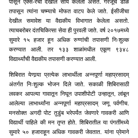
पासून एक्स-रेची देखील सोय केलेली असते. गरजूंचे डोळे
तपासून त्यांना चष्म्याचे मोफत वाटप केले जाते. ईसीजीचा
देखील समावेश या वैद्यकीय विभागात केलेला असतो.
त्याचबरोबर दंतचिकित्सा सेवा ही पुरवली जाते. वर्ष २०१७मध्ये
सुमारे १५ हजार हून अधिक रुग्णांची तपासणी निःशुल्क
करण्यात आली. तर १३३ शाळांमधील एकूण ९३४८
विद्यार्थ्यांची वैद्यकीय तपासणी करण्यात आली.
शिबिरात येणार्‍या प्रत्येक लाभार्थीला अन्नपूर्णा महाप्रसादम्
अंतर्गत निःशुल्क भोजन दिले जाते. सकाळी शिबिरासाठी
लवकर आपल्या गावातून निघून उपाशीपोटी उन्हातून, लांबून
आलेल्या लाभार्थ्यांना अन्नपूर्णा महाप्रसादम्‌ जणू पर्वणीच.
मनसोक्त अगदी पोट तुडुंब भरेपर्यंत जेवणारे गावकरी आणि
विद्यार्थी पाहिले की मन तृप्त होते. शिबिरातील या पंगतींमध्ये
सुमारे ५० हजाराहून अधिक गावकरी जेवतात. यांना प्रेमाने