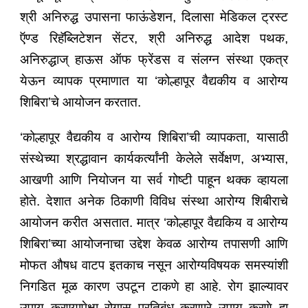
श्री अनिरुद्ध उपासना फाऊंडेशन, दिलासा मेडिकल ट्रस्ट
ऍण्ड रिहॅब्लिटेशन सेंटर, श्री अनिरुद्ध आदेश पथक,
अनिरुद्धाज् हाऊस ऑफ फ्रेंडस व संलग्न संस्था एकत्र
येऊन व्यापक प्रमाणात या ‘कोल्हापूर वैद्यकीय व आरोग्य
शिबिरा’चे आयोजन करतात.
‘कोल्हापूर वैद्यकीय व आरोग्य शिबिरा’ची व्यापकता, यासाठी
संस्थेच्या श्रद्धावान कार्यकर्त्यांनी केलेले सर्वेक्षण, अभ्यास,
आखणी आणि नियोजन या सर्व गोष्टी पाहून थक्क व्हायला
होते. देशात अनेक ठिकाणी विविध संस्था आरोग्य शिबीराचे
आयोजन करीत असतात. मात्र ‘कोल्हापूर वैद्यकिय व आरोग्य
शिबिरा’च्या आयोजनाचा उद्देश केवळ आरोग्य तपासणी आणि
मोफत औषध वाटप इतकाच नसून आरोग्यविषयक समस्यांशी
निगडित मूळ कारण उपटून टाकणे हा आहे. रोग झाल्यावर
उपाय करण्यापेक्षा रोगास प्रतिबंध करणारे उपाय करणे हा