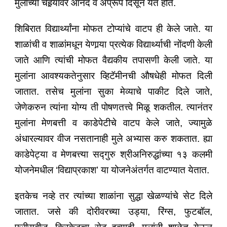
मुलांच्या चेहर्‍यावर आनंद व अप्रूप दिसून येत होते.
शिबिरात विद्यार्थ्यांना मोफत टोप्यांचे वाटप ही केले जाते. या
शाळांची व शाळांमधून येणार्‍या प्रत्येक विद्यार्थ्याची नोंदणी केली
जाते आणि त्यांची मोफत वैद्यकीय तपासणी केली जाते. या
मुलांना आवश्यकतेनुसार व्हिटॅमीनची औषधेही मोफत दिली
जातात. तसेच मुलांना सुका मेव्याचे पाकीट दिले जाते,
जेणेकरुन त्यांना योग्य ती पोषणतत्त्वे मिळू शकतील. त्यानंतर
मुलांना मेणबत्ती व काडेपेटीचे वाटप केले जाते, ज्यामुळे
अंधारल्यावर वीज नसतानाही मुले अभ्यास करु शकतात. ह्या
काडेपेट्या व मेणबत्त्या सद्गुरु श्रीअनिरुद्धांच्या १३ कलमी
योजनेमधील ‘विद्याप्रकाश’ या योजनेअंतर्गत वाटण्यात येतात.
इतकेच नव्हे तर त्यांच्या शाळांना सुद्धा खेळण्यांचे सेट दिले
जातात. जसे की दोरीवरच्या उड्या, रिंग्स, फुटबॉल,