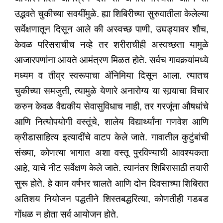
उद्भवते चुकीच्या सवयींमुळे. ह्या शिबिरीच्या सुरुवातीला केलेल्या
सर्वेक्षणातून दिसून आले की अस्वच्छ पाणी, उघड्यावर शौच,
केवळ परिसराचीच नव्हे तर शरीराचीही अस्वच्छता यामुळे
आजारपणांना आयते आमंत्रण मिळत होते. सर्वच गावकर्‍यांमध्ये
मध्यम व तीव्र स्वरूपाचा अ‍ॅनिमिया दिसून आला. त्यातच
चुकीच्या समजुती, त्यामुळे येणारे अनारोग्य या सार्‍याचा विचार
करुन केवळ वैद्यकीय सेवासुविधाच नाही, तर गरजूंना औषधांचे
आणि नित्योपयोगी वस्तूंचे, शालेय विद्यार्थ्यांना गणवेश आणि
क्रीडासाहित्य इत्यादींचे वाटप केले जाते. गावातील कुटुंबांची
संख्या, कोणत्या भागात अशा वस्तू पुरविण्याची आवश्यकता
आहे, याचे नीट सर्वेक्षण केले जाते. त्यानंतर शिबिरासाठी तयारी
सुरू होते. हे काम वर्षभर चालते आणि दोन दिवसाच्या शिबिरात
अतिशय नियोजन पद्धतीने शिस्तबद्धरित्या, कोणतीही गडबड
गोंधळ न होता सर्व आयोजन होते.