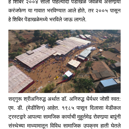
हे शिबिर २००४ साली पहिल्यांदा पेंडाखळे जवळच असणार्‍या
करंजफेण या गावात भरविण्यात आले होते, तर २००५ पासून
हे शिबिर पेंडाखळेमध्ये भरविले जाऊ लागले.
सद्गुरू श्रीअनिरुद्ध अर्थात डॉ. अनिरुद्ध धैर्यधर जोशी स्वत:
एम. डी. (मेडीसिन) आहेत. १९८५ पासून दिलासा मेडीकल
ट्रस्टद्वारे आपल्या सामजिक कार्याची मुहूर्तमेढ रोवणार्‍या बापूंनी
संस्थेच्या माध्यामातून विविध सामाजिक उपक्रम हाती घेतले